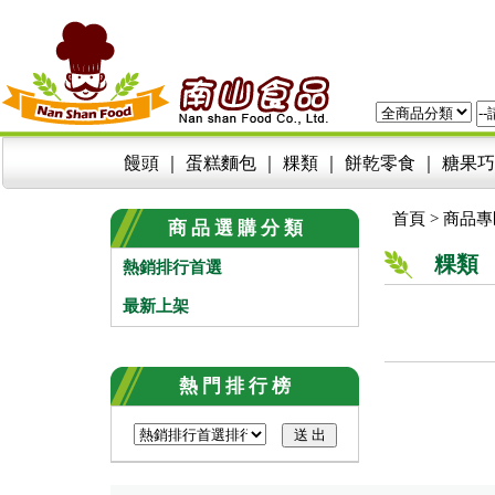
饅頭
｜
蛋糕麵包
｜
粿類
｜
餅乾零食
｜
糖果巧
首頁
>
商品專
商 品 選 購 分 類
粿類
熱銷排行首選
最新上架
熱 門 排 行 榜