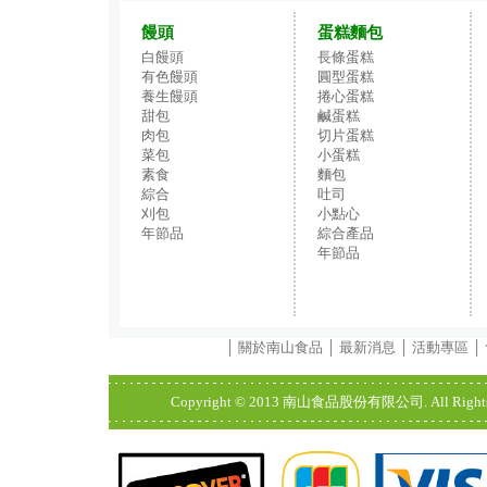
饅頭
蛋糕麵包
白饅頭
長條蛋糕
有色饅頭
圓型蛋糕
養生饅頭
捲心蛋糕
甜包
鹹蛋糕
肉包
切片蛋糕
菜包
小蛋糕
素食
麵包
綜合
吐司
刈包
小點心
年節品
綜合產品
年節品
│
關於南山食品
│
最新消息
│
活動專區
│
Copyright © 2013 南山食品股份有限公司. All Rights Res