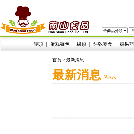
饅頭
｜
蛋糕麵包
｜
粿類
｜
餅乾零食
｜
糖果巧
首頁
>
最新消息
最新消息
News