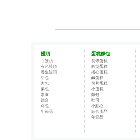
饅頭
蛋糕麵包
白饅頭
長條蛋糕
有色饅頭
圓型蛋糕
養生饅頭
捲心蛋糕
甜包
鹹蛋糕
肉包
切片蛋糕
菜包
小蛋糕
素食
麵包
綜合
吐司
刈包
小點心
年節品
綜合產品
年節品