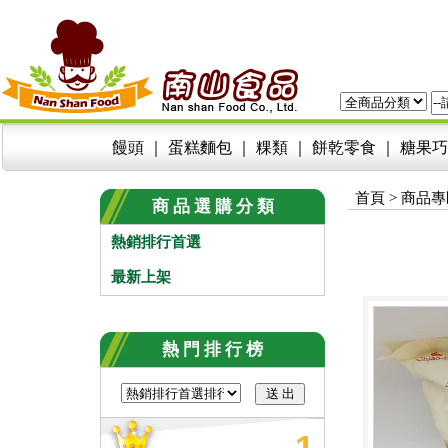
饅頭
｜
蛋糕麵包
｜
粿類
｜
餅乾零食
｜
糖果巧
首頁
>
商品專
商 品 選 購 分 類
熱銷排行首選
最新上架
熱 門 排 行 榜
1