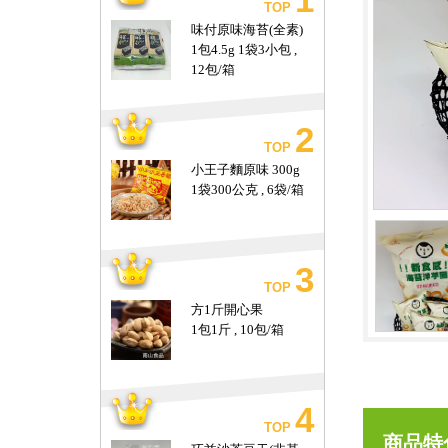
TOP
味付原味海苔(全素)
1包4.5g 1袋3小包 ,
12包/箱
2
TOP
小王子麵原味 300g
1袋300公克 , 6袋/箱
3
TOP
方1斤開心果
1包1斤 , 10包/箱
4
TOP
商品特