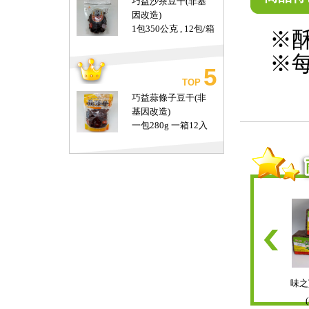
巧益沙茶豆干(非基
因改造)
1包350公克 , 12包/箱
※
※每
5
TOP
巧益蒜條子豆干(非
基因改造)
一包280g 一箱12入
味之