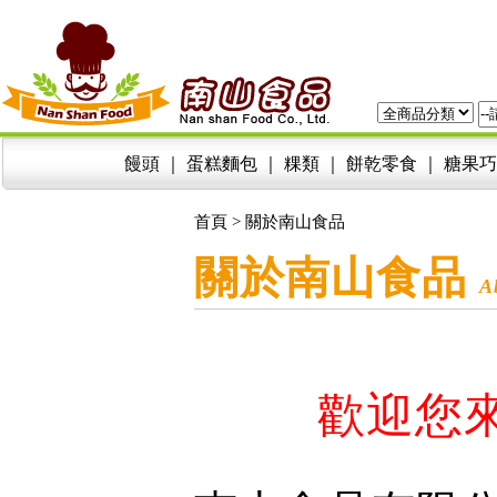
饅頭
｜
蛋糕麵包
｜
粿類
｜
餅乾零食
｜
糖果巧
首頁
> 關於南山食品
關於南山食品
A
歡迎您