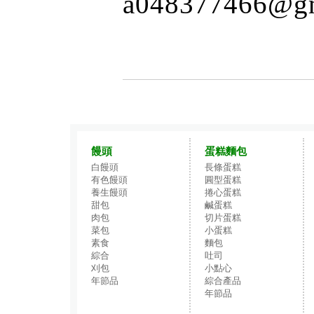
a048377466@gm
饅頭
蛋糕麵包
白饅頭
長條蛋糕
有色饅頭
圓型蛋糕
養生饅頭
捲心蛋糕
甜包
鹹蛋糕
肉包
切片蛋糕
菜包
小蛋糕
素食
麵包
綜合
吐司
刈包
小點心
年節品
綜合產品
年節品