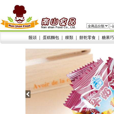
饅頭
｜
蛋糕麵包
｜
粿類
｜
餅乾零食
｜
糖果巧