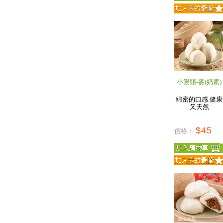
小饅頭-麥(奶素)
綿密的口感.健康
又天然
$45
價格：