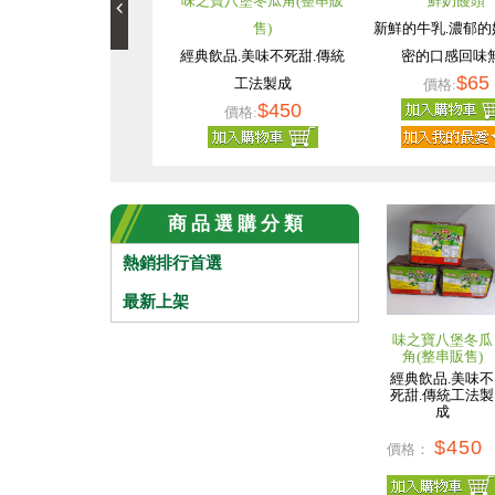
味之寶八堡冬瓜角(整串販
鮮奶饅頭
售)
新鮮的牛乳.濃郁的
經典飲品.美味不死甜.傳統
密的口感回味無.
$65
工法製成
價格:
$450
價格:
商 品 選 購 分 類
熱銷排行首選
最新上架
味之寶八堡冬瓜
角(整串販售)
經典飲品.美味不
死甜.傳統工法製
成
$450
價格：