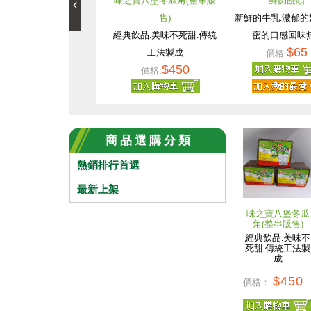
味之寶八堡冬瓜角(整串販
鮮奶饅頭
售)
新鮮的牛乳.濃郁的
經典飲品.美味不死甜.傳統
密的口感回味無.
$65
工法製成
價格:
$450
價格:
商 品 選 購 分 類
熱銷排行首選
最新上架
味之寶八堡冬瓜
角(整串販售)
經典飲品.美味不
死甜.傳統工法製
成
$450
價格：