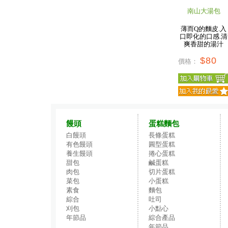
南山大湯包
薄而Q的麵皮.入
口即化的口感.清
爽香甜的湯汁
$80
價格：
饅頭
蛋糕麵包
白饅頭
長條蛋糕
有色饅頭
圓型蛋糕
養生饅頭
捲心蛋糕
甜包
鹹蛋糕
肉包
切片蛋糕
菜包
小蛋糕
素食
麵包
綜合
吐司
刈包
小點心
年節品
綜合產品
年節品