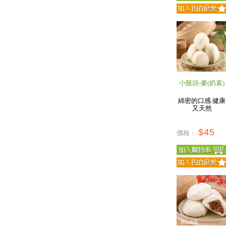
小饅頭-麥(奶素)
綿密的口感.健康
又天然
$45
價格：