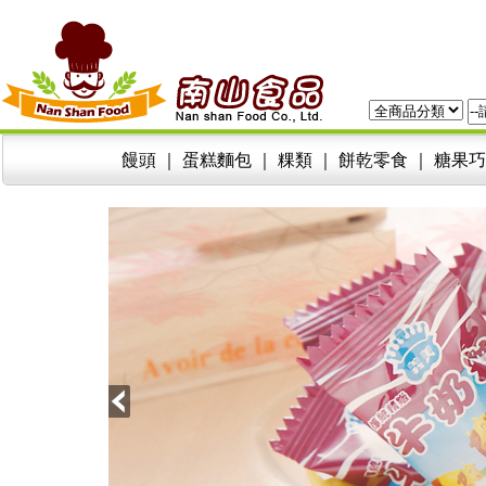
饅頭
｜
蛋糕麵包
｜
粿類
｜
餅乾零食
｜
糖果巧